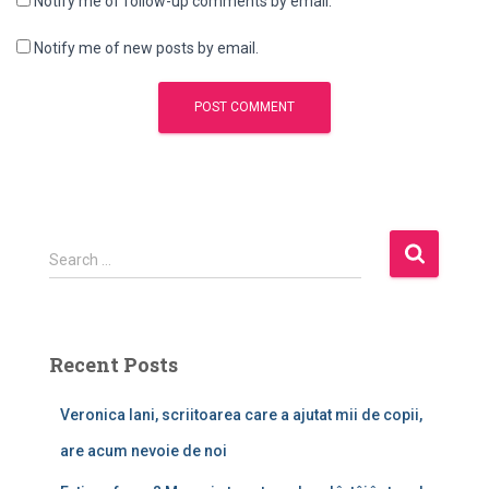
Notify me of follow-up comments by email.
Notify me of new posts by email.
S
Search …
e
a
r
c
Recent Posts
h
f
Veronica Iani, scriitoarea care a ajutat mii de copii,
o
r
are acum nevoie de noi
: