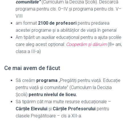
comunitate”
(Curriculum la Decizia Școlii). Descarcă
programa pentru cls. 0–IV și programa pentru cls. V–
VIII
am format
2100 de profesori
pentru predarea
acestei programe și a abilităților de viață în general
Am tipărit un auxiliar educațional pentru a ajuta școlile
care aleg acest opțional:
Cooperăm și dăruim
(8+ ani,
clasa a III-a)
Ce mai avem de făcut
Să creăm
programa
„Pregătiți pentru viață. Educație
pentru viață și comunitate” (Curriculum la Decizia
Școlii)
pentru nivelul de liceu.
Să tipărim cât mai multe resurse educaționale –
Cărțile Elevului
și
Cărțile Profesorului
pentru
clasele Pregătitoare – cls a XII-a.