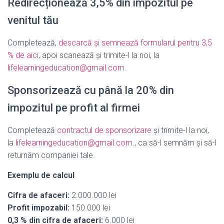
Redirecționează 3,5% din impozitul pe
venitul tău
Completează,
descarcă și semnează formularul pentru 3,5
% de aici
, apoi scanează și trimite-l la noi, la
lifelearningeducation@gmail.com
.
Sponsorizează cu până la 20% din
impozitul pe profit al firmei
Completează
contractul de sponsorizare
și trimite-l la noi,
la
lifelearningeducation@gmail.com
., ca să-l semnăm și să-l
returnăm companiei tale.
Exemplu de calcul
Cifra de afaceri:
2.000.000 lei
Profit impozabil:
150.000 lei
0,3 % din cifra de afaceri:
6.000 lei