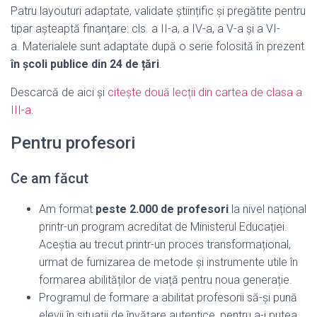
Patru layouturi adaptate, validate științific și pregătite pentru
tipar așteaptă finanțare: cls. a II-a, a IV-a, a V-a și a VI-
a. Materialele sunt adaptate după o serie folosită în prezent
în școli publice din 24 de țări
.
Descarcă de aici și
citește două lecții din cartea de clasa a
III-a
.
Pentru profesori
Ce am făcut
Am format
peste 2.000 de profesori
la nivel național
printr-un program acreditat de Ministerul Educației.
Aceștia au trecut printr-un proces transformațional,
urmat de furnizarea de metode și instrumente utile în
formarea abilităților de viață pentru noua generație.
Programul de formare a abilitat profesorii să-și pună
elevii în situații de învățare autentice, pentru a-i putea