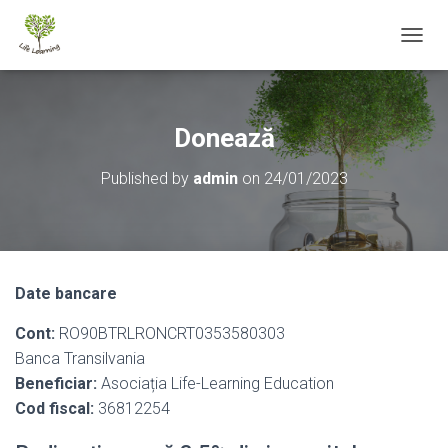
T
O
G
G
L
Donează
E
N
Published by
admin
on
24/01/2023
A
V
I
G
A
T
Date bancare
I
O
Cont:
RO90BTRLRONCRT0353580303
N
Banca Transilvania
Beneficiar:
Asociația Life-Learning Education
Cod fiscal:
36812254