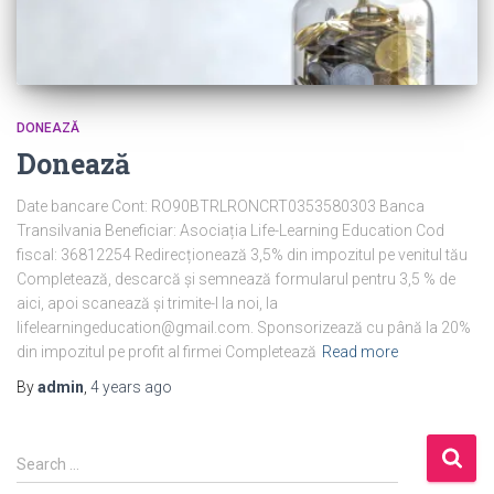
DONEAZĂ
Donează
Date bancare Cont: RO90BTRLRONCRT0353580303 Banca
Transilvania Beneficiar: Asociația Life-Learning Education Cod
fiscal: 36812254 Redirecționează 3,5% din impozitul pe venitul tău
Completează, descarcă și semnează formularul pentru 3,5 % de
aici, apoi scanează și trimite-l la noi, la
lifelearningeducation@gmail.com. Sponsorizează cu până la 20%
din impozitul pe profit al firmei Completează
Read more
By
admin
,
4 years
ago
S
Search …
e