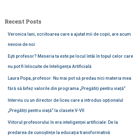
a
r
c
Recent Posts
h
f
Veronica Iani, scriitoarea care a ajutat mii de copii, are acum
o
r
nevoie de noi
:
Ești profesor? Meseria ta este pe locul întâi în topul celor care
nu pot fi înlocuite de Inteligența Artificială
Laura Popa, profesor: Nu mai pot să predau nici materia mea
fără să bifez valorile din programa „Pregătiți pentru viață”
Interviu cu un director de liceu care a introdus opționalul
„Pregătiți pentru viață” la clasele V-VII
Viitorul profesorului în era inteligenței artificiale: De la
predarea de cunoștințe la educația transformativă