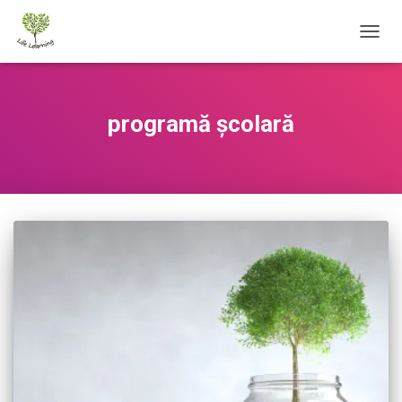
TOGG
NAVIG
programă școlară