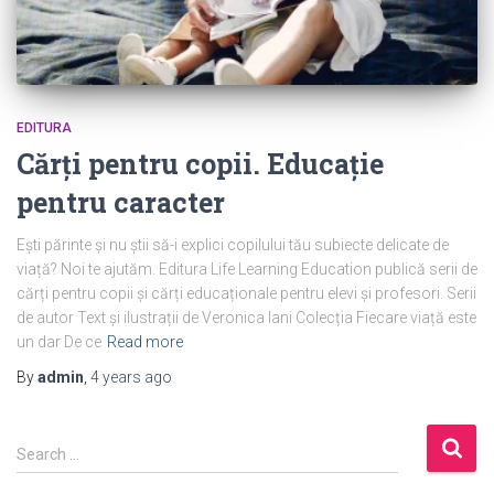
EDITURA
Cărți pentru copii. Educație
pentru caracter
Ești părinte și nu știi să-i explici copilului tău subiecte delicate de
viață? Noi te ajutăm. Editura Life Learning Education publică serii de
cărți pentru copii și cărți educaționale pentru elevi și profesori. Serii
de autor Text și ilustrații de Veronica Iani Colecția Fiecare viață este
un dar De ce
Read more
By
admin
,
4 years
ago
S
Search …
e
a