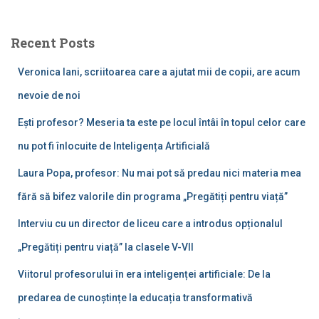
r
c
Recent Posts
h
f
Veronica Iani, scriitoarea care a ajutat mii de copii, are acum
o
r
nevoie de noi
:
Ești profesor? Meseria ta este pe locul întâi în topul celor care
nu pot fi înlocuite de Inteligența Artificială
Laura Popa, profesor: Nu mai pot să predau nici materia mea
fără să bifez valorile din programa „Pregătiți pentru viață”
Interviu cu un director de liceu care a introdus opționalul
„Pregătiți pentru viață” la clasele V-VII
Viitorul profesorului în era inteligenței artificiale: De la
predarea de cunoștințe la educația transformativă